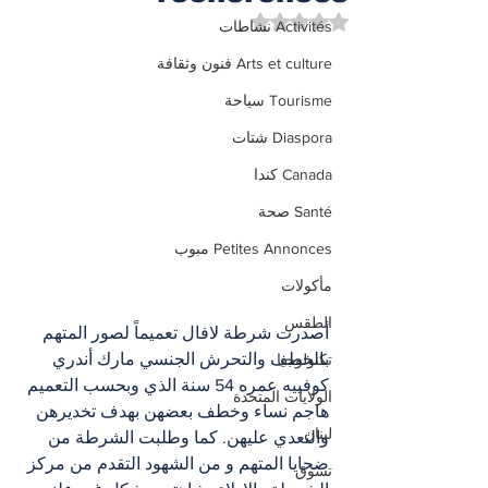
تم التقييم بـ ليس رقمًا من أصل 5 نجوم.
Activités نشاطات
Arts et culture فنون وثقافة
Tourisme سياحة
Diaspora شتات
Canada كندا
Santé صحة
Petites Annonces مبوب
مأكولات
الطقس
أصدرت شرطة لافال تعميماً لصور المتهم 
بالخطف والتحرش الجنسي مارك أندري 
تكنولوجيا
كوفييه عمره 54 سنة الذي وبحسب التعميم 
الولايات المتحدة
هاجم نساء وخطف بعضهن بهدف تخديرهن 
لبنان
والتعدي عليهن. كما وطلبت الشرطة من 
ضحايا المتهم و من الشهود التقدم من مركز 
تسوق