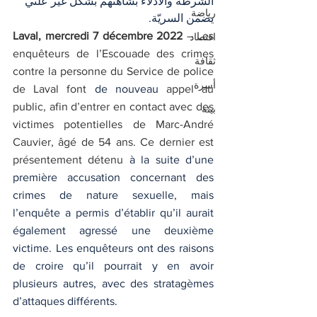
الشرطة والادلاء بشاهتهم بشكل غير علني 
رياضة
يضمن السريّة.
Laval, mercredi 7 décembre 2022
 – Les 
اقتصاد
enquêteurs de l’Escouade des crimes 
ثقافة
contre la personne du Service de police 
أسرة
de Laval font 
de nouveau 
appel au 
public, afin d’entrer en contact avec des 
بيئة
victimes potentielles de Marc-André 
Cauvier, âgé de 54 ans. Ce dernier est 
présentement détenu
 à la suite d’une 
première accusation concernant des 
crimes de nature sexuelle, mais 
l’enquête a permis d’établir
qu’il aurait 
également agressé une deuxième 
victime. Les enquêteurs ont des raisons 
de croire qu’il pourrait y en avoir 
plusieurs autres, avec des stratagèmes 
d’attaques différents.