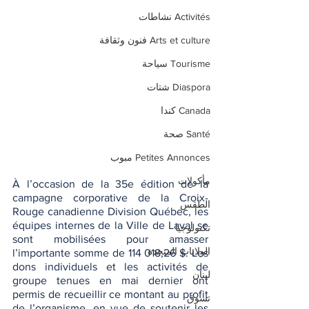
Activités نشاطات
Arts et culture فنون وثقافة
Tourisme سياحة
Diaspora شتات
Canada كندا
Santé صحة
Petites Annonces مبوب
مأكولات
À l’occasion de la 35e édition de la 
campagne corporative de la Croix-
الطقس
Rouge canadienne Division Québec, les 
équipes internes de la Ville de Laval se 
تكنولوجيا
sont mobilisées pour amasser 
الولايات المتحدة
l’importante somme de 114 018,26 $. Les 
dons individuels et les activités de 
لبنان
groupe tenues en mai dernier ont 
permis de recueillir ce montant au profit 
تسوق
de l’organisme, en vue de soutenir les 