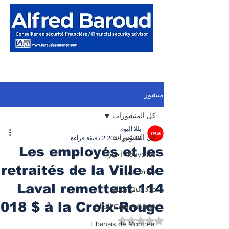
منشور
كل المنشورات
يللا اليوم
كل المنشورات
19 يونيو 2023
2 دقيقة قراءة
Les employés et les
Nouvelles أخبار
retraités de la Ville de
Villes مدن
Laval remettent 114
Québec كيبيك
018 $ à la Croix-Rouge
Communauté الجالية
تم التقييم بـ ليس رقمًا من أصل 5 نجوم.
Libanais de Montreal