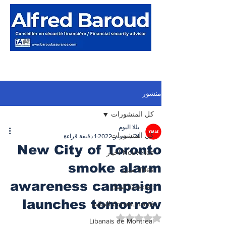
منشور
كل المنشورات
يللا اليوم
كل المنشورات
21 ديسمبر 2022
1 دقيقة قراءة
New City of Toronto
Nouvelles أخبار
smoke alarm
Villes مدن
awareness campaign
Québec كيبيك
launches tomorrow
Communauté الجالية
تم التقييم بـ ليس رقمًا من أصل 5 نجوم.
Libanais de Montreal