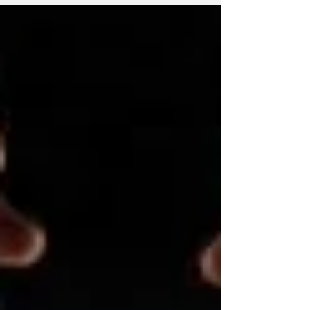
Mail, la Cour du Banc du Roi de l’Alberta a
annulé la décision qui permettait aux
organisateurs de poursuivre leur pétition
séparatiste, estimant que le gouvernement
provincial avait l’obligation de consulter les
Premières Nations avant d’autoriser une
démarche pouvant toucher les droits issus
des traités. L