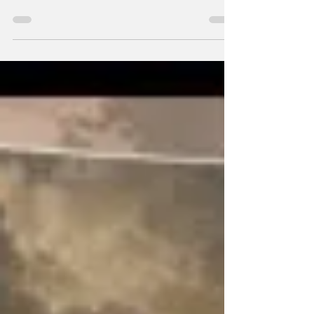
population si la province doit aller plus loin
vers un référendum sur son avenir au sein du
Canada. La démarche ne signifie pas une
séparation immédiate, mais elle replace la
question de l’unité canadienne au cœur du
débat politique national. Selon Reuters et
l’Associated Press, la première ministre
Danielle Smith a annoncé un vote non
contraignant qui viserait à mesurer l’appui
populaire