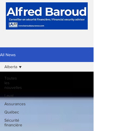
All News
Alberta
Toutes
les
nouvelles
Laval
Assurances
Québec
Sécurité
financière