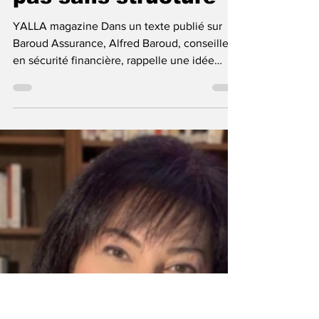
L’argent ne suffit
pas sans structure
YALLA magazine Dans un texte publié sur
Baroud Assurance, Alfred Baroud, conseiller
en sécurité financière, rappelle une idée
centrale souvent négligée: l’augmentation du
revenu ne garantit pas, à elle seule, une
véritable sécurité financière. L’analyse
proposée met l’accent sur une distinction
importante entre gagner de l’argent et
protéger ce que l’on construit. Une personne
peut avoir un bon revenu, une carrière stable
et une gestion raisonnable de ses dépenses,
mais reste