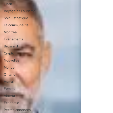
Liban
Voyage et Tourisme
Soin Esthétique
La communauté
Montréal
Événements
Brossard
Crypto
Nouvelles
Monde
Ontario
Humain
Femme
Alberta
Économie
Petites annonces