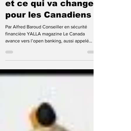
et ce qui va changer
pour les Canadiens
Par Alfred Baroud Conseiller en sécurité
financière YALLA magazine Le Canada
avance vers l’open banking, aussi appelé
services bancaires axés sur le consommateur.
Derrière ce terme technique se cache un
changement concret. Il permettra à une
personne de partager certaines données
financières avec un fournisseur autorisé, de
façon sécurisée, sans remettre son mot de
passe bancaire. Aujourd’hui, plusieurs
applications financières fonctionnent encore
avec une méthode risquée. El