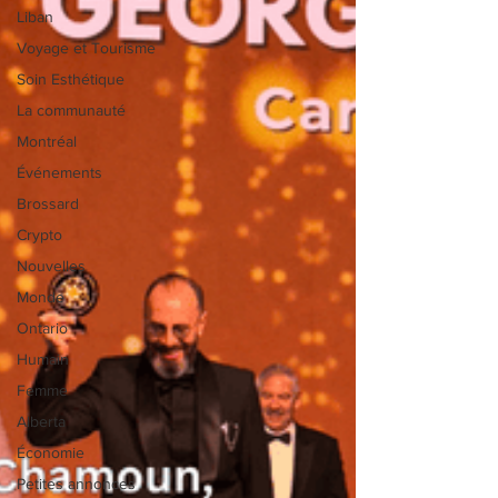
Liban
Voyage et Tourisme
Soin Esthétique
La communauté
Montréal
Événements
Brossard
Crypto
Nouvelles
Monde
Ontario
Humain
Femme
Alberta
Économie
Petites annonces