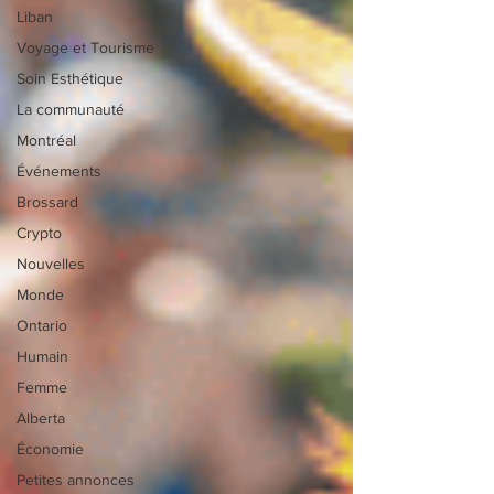
Liban
Voyage et Tourisme
Soin Esthétique
La communauté
Montréal
Événements
Brossard
Crypto
Nouvelles
Monde
Ontario
Humain
Femme
Alberta
Économie
Petites annonces