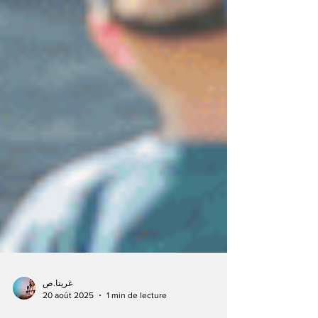
غريتا.ص