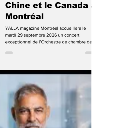
musical entre la
Chine et le Canada à
Montréal
YALLA magazine Montréal accueillera le
mardi 29 septembre 2026 un concert
exceptionnel de l’Orchestre de chambre de
l’Orchestre symphonique national de Chine,
dans le cadre de la tournée canadienne
soulignant le 70e anniversaire de cette
grande institution musicale. Présenté par la
Canada–China Culture Development
Association et coprésenté par l’Alliance des
artistes NextGen du Canada, avec le soutien
du Fonds national pour les arts de Chine,
l’événement réunira sur une même