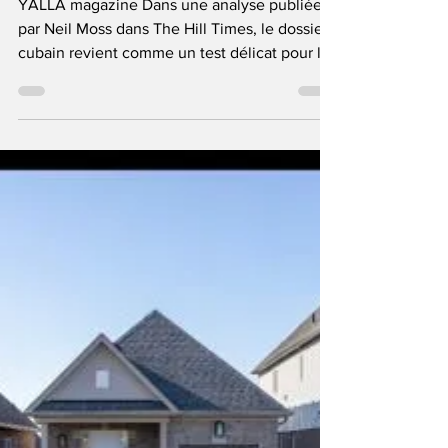
Cuba replace le
Canada devant un
vieux dilemme
diplomatique
YALLA magazine Dans une analyse publiée
par Neil Moss dans The Hill Times, le dossier
cubain revient comme un test délicat pour la
diplomatie canadienne. Alors que
l’administration Trump accentue sa pression
sur La Havane, le département d’État
américain regarde vers le Canada pour
obtenir un appui ou une forme de
coopération. L’enjeu n’est pas seulement
humanitaire: il touche à la capacité d’Ottawa
de conserver sa propre ligne diplomatique