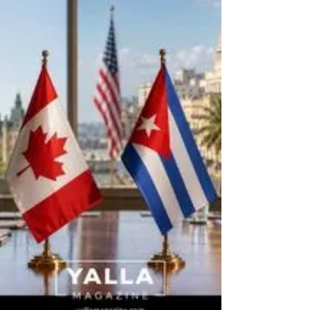
canadienne, après des allégations selon
lesquelles il aurait exercé des fonctions de
commandant de bord sans détenir la licence
appropriée pour ce poste. Le dossier ne porte
pas sur la capacité générale de piloter, mais
sur une certification précise. Air Canada
affirme que l’ancien pilote détenait une
licence commercial