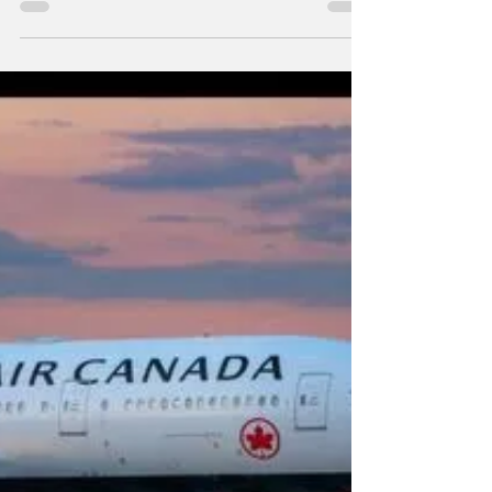
comprendre
YALLA magazine Cette étude spéciale est
présentée sous le patronage d’Alfred Baroud,
conseiller en sécurité financière. Membre
fondateur de l’Association Enfance Lyme
Québec, Alfred Baroud y a occupé la fonction
de vice-président de 2018 à 2025, dans le
cadre d’une mission de sensibilisation et
d’accompagnement des familles concernées
par la maladie de Lyme. Pendant longtemps,
les tiques étaient perçues au Canada comme
un problème limité à certaines régions
boisées ou à quelq