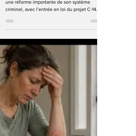
ton sur la remise en
liberté et les peines
YALLA magazine Le Canada vient d’adopter
une réforme importante de son système
criminel, avec l’entrée en loi du projet C-14
sur la mise en liberté sous caution et la
détermination des peines. Le gouvernement
fédéral présente cette réforme comme une
réponse directe aux inquiétudes liées aux
récidivistes violents, aux crimes graves et à la
sécurité des communautés. Le texte modifie
plus de 80 éléments du Code criminel. Il rend
la mise en liberté sous caution plus difficile
dan