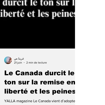
غريتا.ص
21 juin
2 min de lecture
Le Canada durcit le