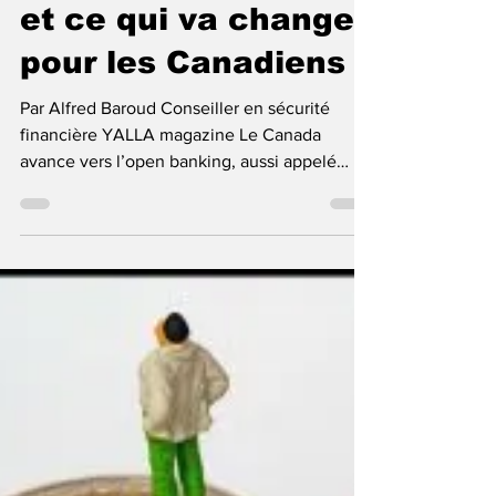
expliqué simplement
et ce qui va changer
pour les Canadiens
Par Alfred Baroud Conseiller en sécurité
financière YALLA magazine Le Canada
avance vers l’open banking, aussi appelé
services bancaires axés sur le consommateur.
Derrière ce terme technique se cache un
changement concret. Il permettra à une
personne de partager certaines données
financières avec un fournisseur autorisé, de
façon sécurisée, sans remettre son mot de
passe bancaire. Aujourd’hui, plusieurs
applications financières fonctionnent encore
avec une méthode risquée. El