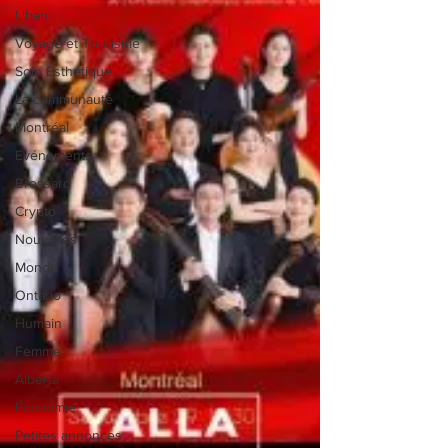
Liban
Voyage et Tourisme
Soin Esthétique
La communauté
Montréal
Événements
Brossard
Crypto
Nouvelles
Monde
Ontario
Humain
Femme
Alberta
Économie
Petites annonces