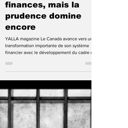
Le Canada
modernise ses
finances, mais la
prudence domine
encore
YALLA magazine Le Canada avance vers une
transformation importante de son système
financier avec le développement du cadre de
services bancaires axés sur le consommateur,
souvent appelé open banking. Cette réforme
vise à permettre aux consommateurs de
mieux contrôler le partage sécurisé de leurs
données financières avec des fournisseurs
autorisés. Le gouvernement fédéral présente
ce changement comme une étape majeure