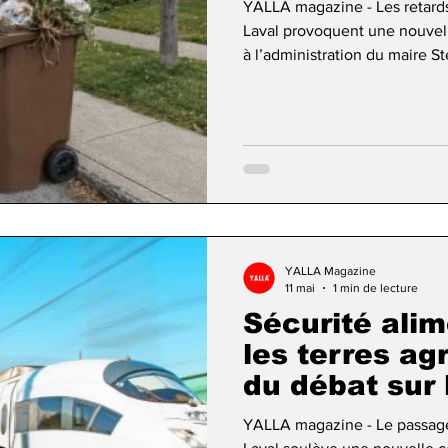
YALLA magazine - Les retards
Laval provoquent une nouvell
à l’administration du maire 
paiements à l’entreprise resp
pleinement rétabli. Dans un 
Laval, le conseiller municipa
affirme recevoir depuis plusi
citoyens exaspérés par des b
YALLA Magazine
11 mai
1 min de lecture
Sécurité alim
les terres ag
du débat sur
YALLA magazine - Le passage 