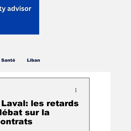
Santé
Liban
Brossard
Crypto
Laval: les retards
tes annonces
Arts
débat sur la
contrats