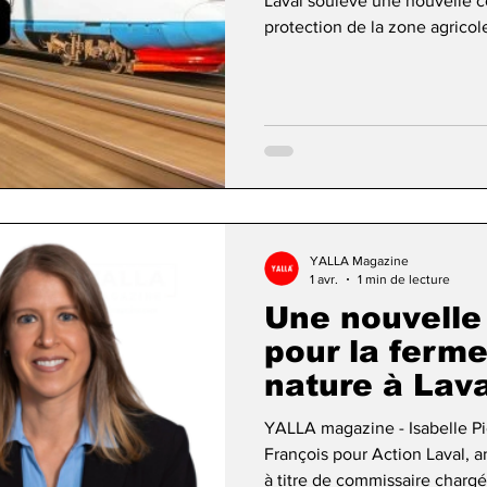
Laval soulève une nouvelle co
protection de la zone agric
Action Laval affirme que la c
François, Isabelle Piché, a dé
maire Stéphane Boyer et du P
visant à protéger l’intégrité d
Selon l’opposition, les a
YALLA Magazine
1 avr.
1 min de lecture
Une nouvelle
pour la ferme
nature à Lava
YALLA magazine - Isabelle Piché, conseillère municipale de Saint-
François pour Action Laval, 
à titre de commissaire charg