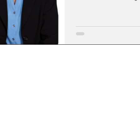
sur l’avenir de la ferme du C
marque une étape clé dans u
citoyens. La démarche vise à
les différentes options conce
où la protection de