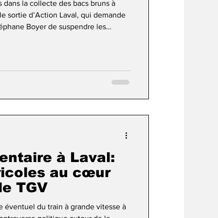
 dans la collecte des bacs bruns à
e sortie d’Action Laval, qui demande
Stéphane Boyer de suspendre les
onsable tant que le service ne sera pas
communiqué repris par L’Écho de
l de Saint-Bruno, David De Cotis,
eurs jours de nombreuses plaintes de
acs la
entaire à Laval:
ricoles au cœur
 le TGV
éventuel du train à grande vitesse à