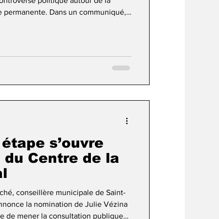
ntroverse politique autour de la
ole permanente. Dans un communiqué,
onseillère municipale de Saint-
noncé le refus de l’administration du
arti Laval d’appuyer une proposition
es terres agricoles face au projet Alto.
 étape s’ouvre
 du Centre de la
l
annonce la nomination de Julie Vézina
ée de mener la consultation publique