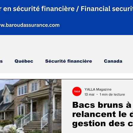
s
Québec
Sécurité financière
Canada
La communauté
Montréal
Événements
YALLA Magazine
13 mai
1 min de lecture
Bacs bruns à 
main
Femme
Alberta
Économie
Peti
relancent le 
gestion des 