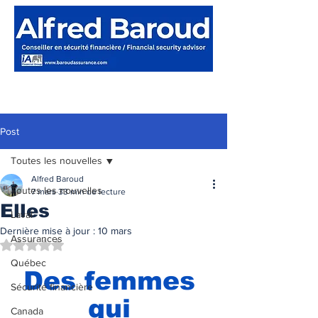
Post
Toutes les nouvelles
Alfred Baroud
Toutes les nouvelles
7 mars
33 min de lecture
Elles
Laval
Dernière mise à jour :
10 mars
Assurances
Noté NaN étoiles sur 5.
Québec
Des femmes 
Sécurité financière
qui 
Canada