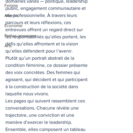
domaines variés — politique, leadership 
Femme
public, engagement communautaire et 
vie professionnelle. À travers leurs 
Alberta
parcours et leurs réflexions, ces 
Économie
entrevues offrent un regard direct sur 
Petites annonces
les responsabilités qu’elles portent, les 
défis qu’elles affrontent et la vision 
Arts
qu’elles défendent pour l’avenir.
Plutôt qu’un portrait abstrait de la 
condition féminine, ce dossier présente 
des voix concrètes. Des femmes qui 
agissent, qui décident et qui participent 
à la construction de la société dans 
laquelle nous vivons.
Les pages qui suivent rassemblent ces 
conversations. Chacune révèle une 
trajectoire, une conviction et une 
manière d’exercer le leadership. 
Ensemble, elles composent un tableau 