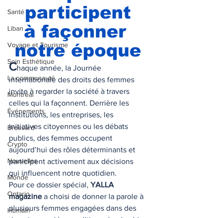
participent
Santé
à façonner 
Liban
notre époque
Voyage et Tourisme
Soin Esthétique
C
haque année, la Journée 
La communauté
internationale des droits des femmes 
invite à regarder la société à travers 
Montréal
celles qui la façonnent. Derrière les 
Événements
institutions, les entreprises, les 
initiatives citoyennes ou les débats 
Brossard
publics, des femmes occupent 
Crypto
aujourd’hui des rôles déterminants et 
Nouvelles
participent activement aux décisions 
qui influencent notre quotidien.
Monde
Pour ce dossier spécial, 
YALLA 
Ontario
magazine
 a choisi de donner la parole à 
plusieurs femmes engagées dans des 
Humain