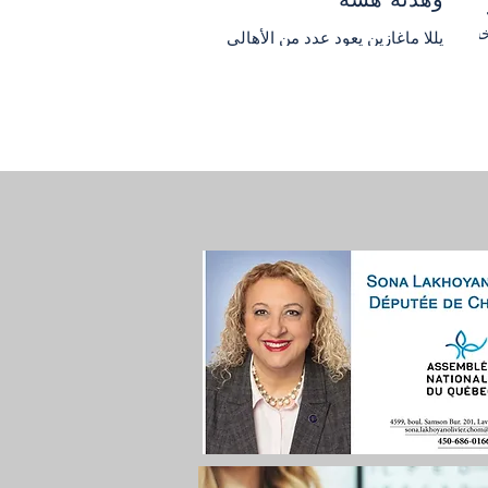
خسر
يللا ماغازين يعود عدد من الأهالي
رج
إلى بلداتهم وقراهم في جنوب لبنان
ر
بعد أشهر من الحرب والتهجير، لكن
ل
العودة لا تشبه نهاية الحرب بقدر ما
تشبه محاولة صعبة لاستعادة الحياة
فوق ركام واسع وقلق لا يزال حاضرًا.
مت مصر
بحسب وكالة رويترز، بدأت الحركة
تعود تدريجيًا إلى مناطق في
داف،
الجنوب، من صور إلى بلدات وقرى
تضررت بشدة، حيث يحاول السكان
تنظيف المنازل، فتح المحال، وإعادة
كن
ترتيب ما تبقى من حياتهم اليومية.
و
لكن هذا المشهد يبقى محكومًا بحذر
كبير، إذ يخشى كثيرون من أن تنهار
الهدنة الهشة في أي لحظة. الدم