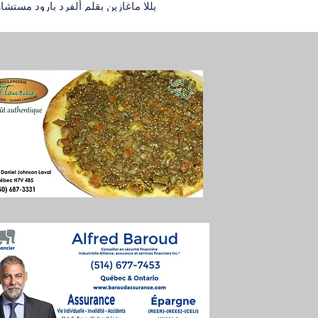
يللا ماغازين بقلم ألفرد بارود مستشا
المالي أطلقت الحكومة الكندية النظ
للعناية بالأسنان لمساعدة العائلات وا
المؤهلين على تخفيف كلفة علاج الأس
البرنامج مهم، لكنه لا يعني أن كل عل
مجانياً، ولا يعني أن الجميع مؤهلون تلق
للاستفادة منه. الفكرة الأساسية أن ال
مساعدة الأشخاص الذين لا يملكون 
للأسنان، ويقع دخلهم العائلي ضمن 
لذلك، قبل التفكير بالاستفادة من ال
التأكد من نقطتين أساسيتين. هل لديك