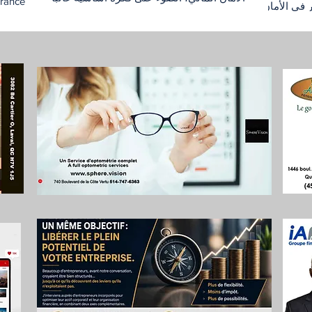
ر في الأمان
تُهمل: قيمة الحماية المالية لا تظهر فعلياً إلا عندما
الأمان
ام الكندي
تكون موجودة قبل وقوع الأزمة. يقوم جوهر النص
يتم تج
لأفراد
على الفرق بين رد الفعل والاستعداد. فقد تبدو
إلى ال
نان. هذا
بعض القرارات المالية عادية أو غير ملحّة في
تقوم ع
اج يصبح
لحظة اتخاذها، لكنها تصبح حاسمة عندما تتغير
بناؤه.
ائياً
الظروف: مرض، توقف عن العمل، وفاة، أزمة
دخلاً 
دولة تريد
عائلية، أو تعثر في مشروع. في هذه اللحظات
يبقى م
تغطية خاصة
تحديداً، يمكن لغياب الحماية أن يحوّل الظرف
تحمي ع
شروط محددة.
الصعب إلى
التوقف
برنامج، يجب
متوقعة
 أو لد