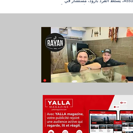
Assurance، يسلط ألفرد بارود، مستشار في
 المالي، الضوء على فكرة أساسية غالباً ما
اهلها: ارتفاع الدخل لا يعني وحده الوصول
أمان المالي. الفكرة التي يطرحها النص
لى التمييز بين كسب المال وحماية ما يتم
 فقد يكون الإنسان ناجحاً في عمله، يملك
جيداً، وينظم مصاريفه بشكل مقبول، لكنه
عرضاً للاهتزاز إذا لم تكن هناك بنية واضحة
ائلته ومشاريعه في حال المرض، أو
 عن العمل، أو الوفاة، أو أي أزمة غير
.