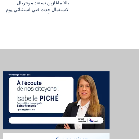
يللا ماغازين تستعد مونتريال
لاستقبال حدث فني استثنائي يوم
الثلاثاء 29 أيلول 2026، مع حفل
لأوركسترا الحجرة التابعة للأوركسترا
السيمفونية الوطنية الصينية، ضمن
جولتها الكندية بمناسبة الذكرى
السبعين لتأسيس هذه المؤسسة
الموسيقية العريقة. يقام الحفل
بتنظيم Canada–China Culture
Development Association
وبمشاركة Alliance des artistes
NextGen du Canada، وبدعم من
الصندوق الوطني للفنون في الصين،
ليجمع على خشبة واحدة بين التقاليد
الموسيقية الشرقية والغربية. يتضمن
البرنامج في قسمه الأول أع