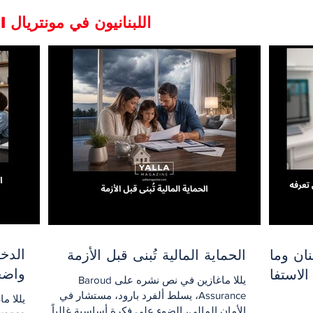
Libanais de Montreal اللبنانيون في مونتريال
الدخ
نان وما
الحماية المالية تُبنى قبل الأزمة
واضح
الاستفادة
يللا ماغازين في نص نشره على Baroud
Assurance، يسلط ألفرد بارود، مستشار في
الأمان المالي، الضوء على فكرة أساسية غالباً ما